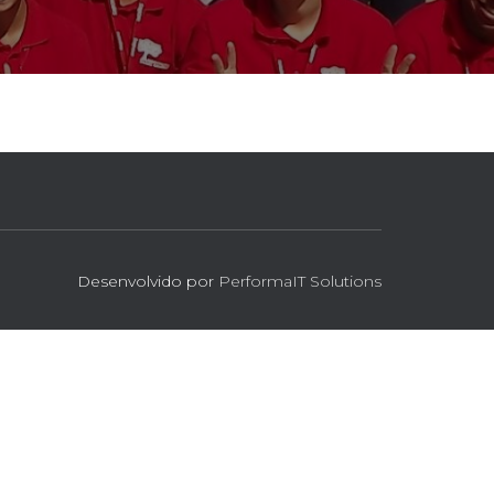
Desenvolvido por
PerformaIT Solutions