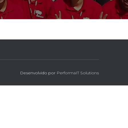
Desenvolvido por
PerformaIT Solutions