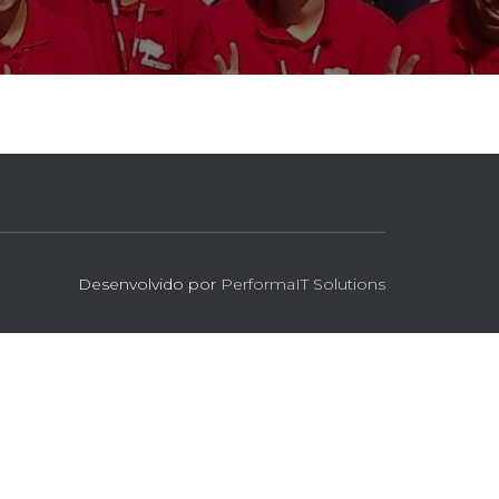
Desenvolvido por
PerformaIT Solutions