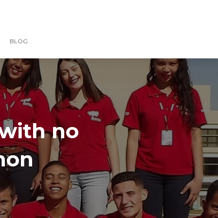
BLOG
with no
mon