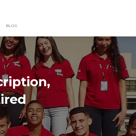
BLOG
iption,
ired