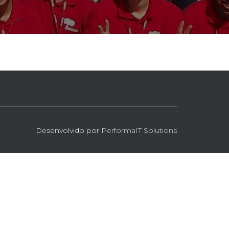
Desenvolvido por
PerformaIT Solutions