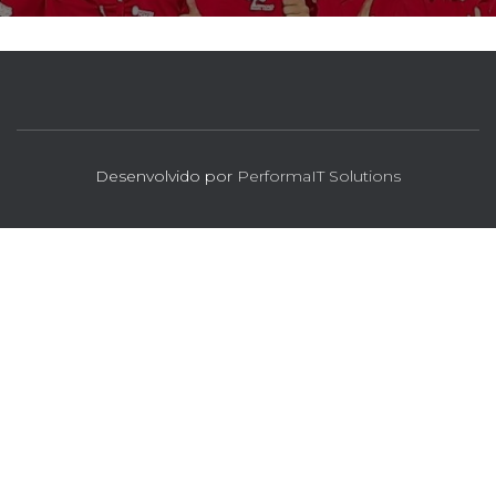
Desenvolvido por
PerformaIT Solutions