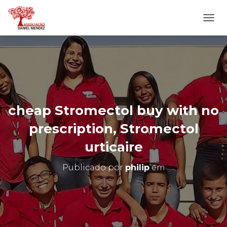
A
L
T
E
R
N
A
R
N
cheap Stromectol buy with no
A
V
prescription, Stromectol
E
G
urticaire
A
Ç
Publicado por
philip
em
Ã
O