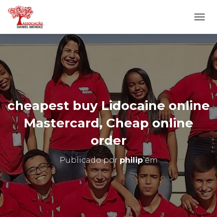
A
L
T
E
R
N
A
R
N
cheapest buy Lidocaine online
A
V
Mastercard, Cheap online
E
G
order
A
Ç
Publicado por
philip
em
Ã
O