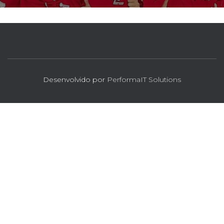
Desenvolvido por
PerformaIT Solutions