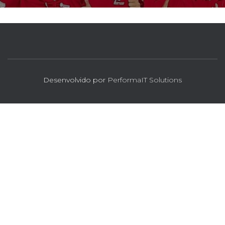
Desenvolvido por
PerformaIT Solutions