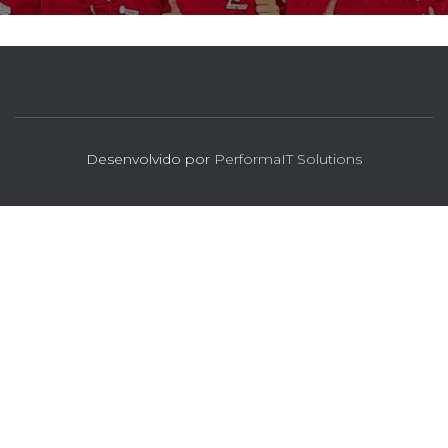
Desenvolvido por
PerformaIT Solutions