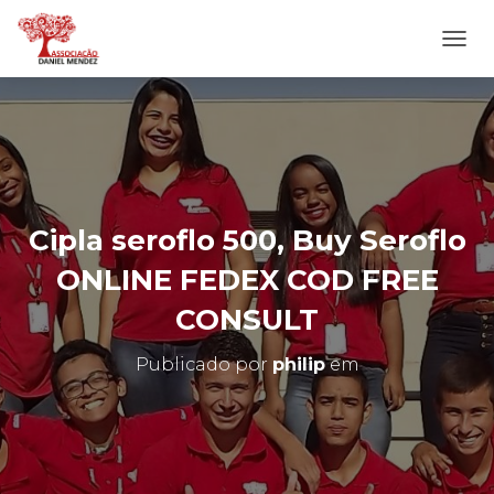
A
L
T
E
R
N
A
R
N
Cipla seroflo 500, Buy Seroflo
A
V
ONLINE FEDEX COD FREE
E
G
CONSULT
A
Ç
Publicado por
philip
em
Ã
O