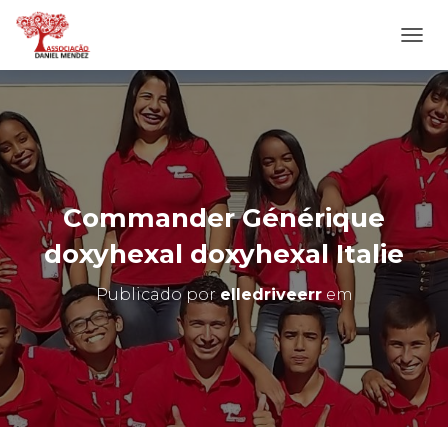
A
L
T
E
R
N
A
R
N
Commander Générique
A
V
doxyhexal doxyhexal Italie
E
G
Publicado por
elledriveerr
em
A
Ç
Ã
O