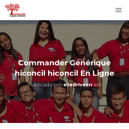
A
L
T
E
R
N
A
R
N
Commander Générique
A
V
hiconcil hiconcil En Ligne
E
G
Publicado por
elledriveerr
em
A
Ç
Ã
O