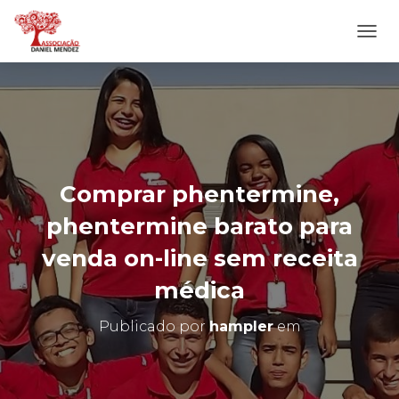
A
L
T
E
R
N
A
R
N
Comprar phentermine,
A
V
phentermine barato para
E
G
venda on-line sem receita
A
Ç
médica
Ã
O
Publicado por
hampler
em