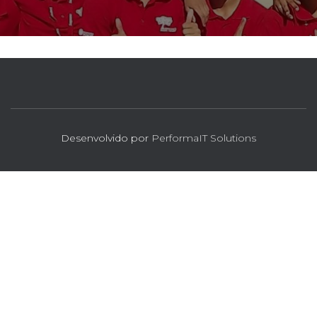
Desenvolvido por
PerformaIT Solutions