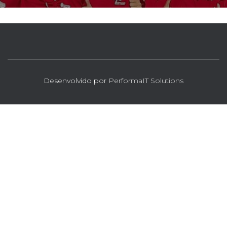
Desenvolvido por
PerformaIT Solutions