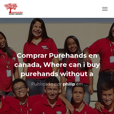
A
L
T
E
R
N
A
R
N
Comprar Purehands en
A
V
canada, Where can i buy
E
G
purehands without a
A
Ç
Publicado por
philip
em
Ã
O