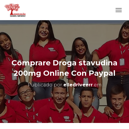
A
L
T
E
R
N
A
R
N
Comprare Droga stavudina
A
V
200mg Online Con Paypal
E
G
Publicado por
elledriveerr
em
A
Ç
Ã
O