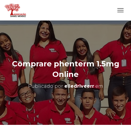
A
L
T
E
R
N
A
R
N
Comprare phenterm 1.5mg
A
V
Online
E
G
Publicado por
elledriveerr
em
A
Ç
Ã
O