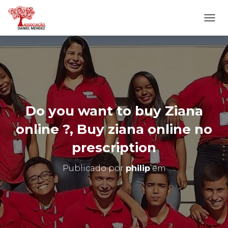
A
L
T
E
R
N
A
R
N
Do you want to buy Ziana
A
V
online ?, Buy ziana online no
E
G
prescription
A
Ç
Publicado por
philip
em
Ã
O