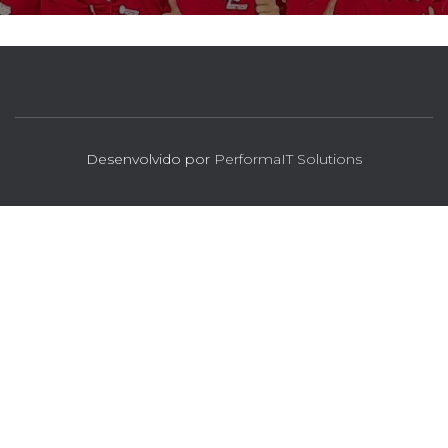
Desenvolvido por
PerformaIT Solutions