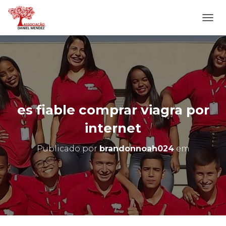
A
L
T
E
R
N
A
R
N
es fiable comprar viagra por
A
V
internet
E
G
Publicado por
brandonnoah024
em
A
Ç
Ã
O