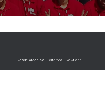
Desenvolvido por
PerformaIT Solutions