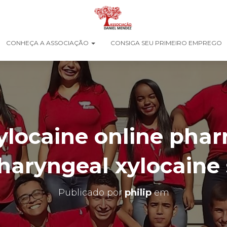
CONHEÇA A ASSOCIAÇÃO
CONSIGA SEU PRIMEIRO EMPREGO
ylocaine online pha
haryngeal xylocaine 
Publicado por
philip
em