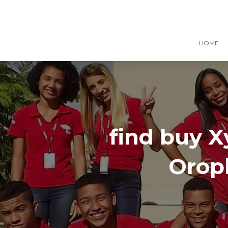
HOME
find buy X
Orop