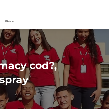
BLOG
rmacy cod?,
spray