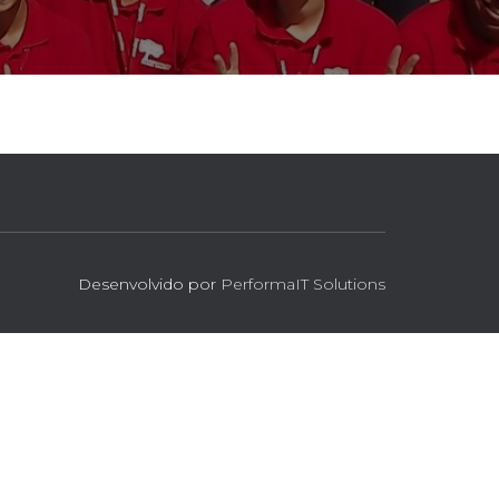
Desenvolvido por
PerformaIT Solutions