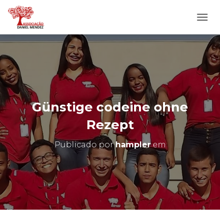
A
L
T
E
R
N
A
R
N
Günstige codeine ohne
A
V
Rezept
E
G
Publicado por
hampler
em
A
Ç
Ã
O