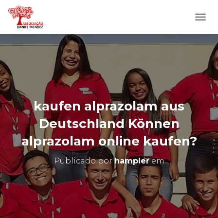
A
L
T
E
R
N
A
R
N
kaufen alprazolam aus
A
V
Deutschland Können
E
G
alprazolam online kaufen?
A
Ç
Publicado por
hampler
em
Ã
O