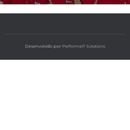
Desenvolvido por
PerformaIT Solutions