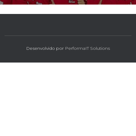
Desenvolvido por
PerformaIT Solutions