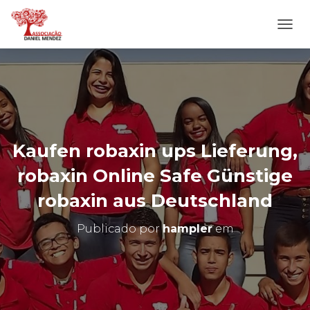
A
L
T
E
R
N
A
R
N
Kaufen robaxin ups Lieferung,
A
V
robaxin Online Safe Günstige
E
G
robaxin aus Deutschland
A
Ç
Publicado por
hampler
em
Ã
O