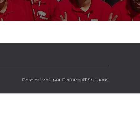
Desenvolvido por
PerformaIT Solutions