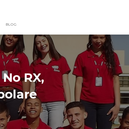
BLOG
 No RX,
polare