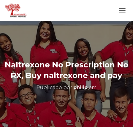
A
L
T
E
R
N
A
R
N
Naltrexone No Prescription No
A
V
RX, Buy naltrexone and pay
E
G
Publicado por
philip
em
A
Ç
Ã
O