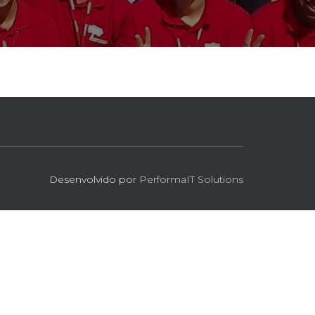
Desenvolvido por
PerformaIT Solutions