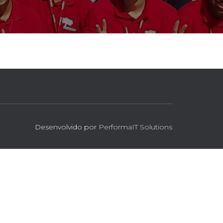
Desenvolvido por
PerformaIT Solutions