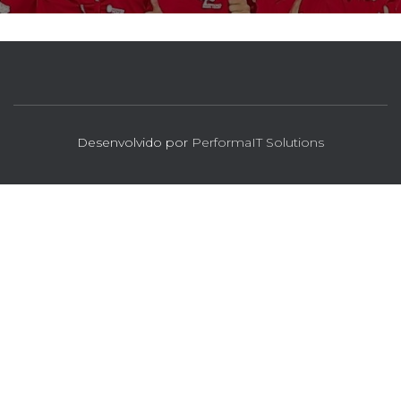
Desenvolvido por
PerformaIT Solutions