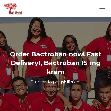
A
L
T
E
R
N
A
R
N
Order Bactroban now! Fast
A
V
Delivery!, Bactroban 15 mg
E
G
krem
A
Ç
Publicado por
philip
em
Ã
O