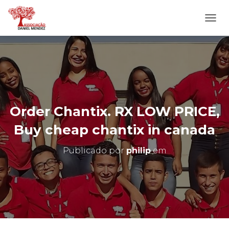
A
L
T
E
R
N
A
R
N
Order Chantix. RX LOW PRICE,
A
V
Buy cheap chantix in canada
E
G
Publicado por
philip
em
A
Ç
Ã
O