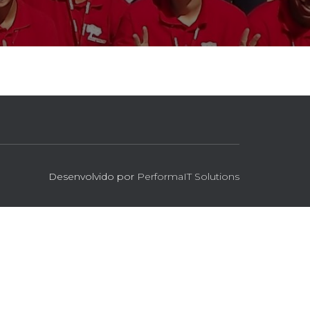
Desenvolvido por
PerformaIT Solutions