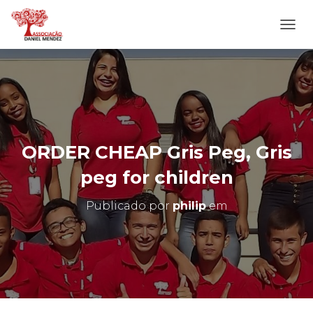
A
L
T
E
R
N
A
R
N
ORDER CHEAP Gris Peg, Gris
A
V
peg for children
E
G
Publicado por
philip
em
A
Ç
Ã
O