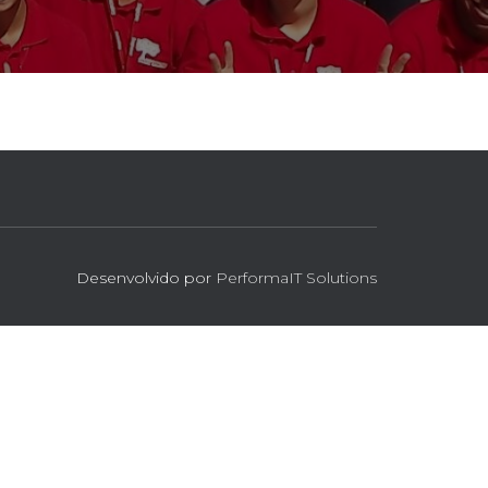
Desenvolvido por
PerformaIT Solutions