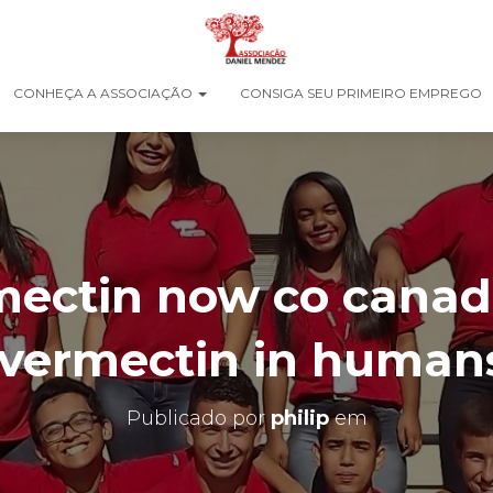
CONHEÇA A ASSOCIAÇÃO
CONSIGA SEU PRIMEIRO EMPREGO
mectin now co canada
ivermectin in human
Publicado por
philip
em