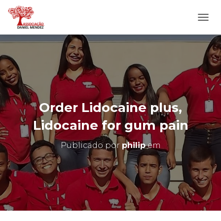
A
L
T
E
R
N
A
R
N
Order Lidocaine plus,
A
V
Lidocaine for gum pain
E
G
Publicado por
philip
em
A
Ç
Ã
O