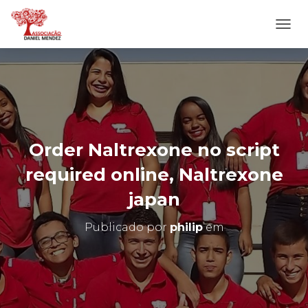
A
L
T
E
R
N
A
R
N
Order Naltrexone no script
A
V
required online, Naltrexone
E
G
japan
A
Ç
Publicado por
philip
em
Ã
O