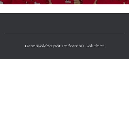
Desenvolvido por
PerformaIT Solutions