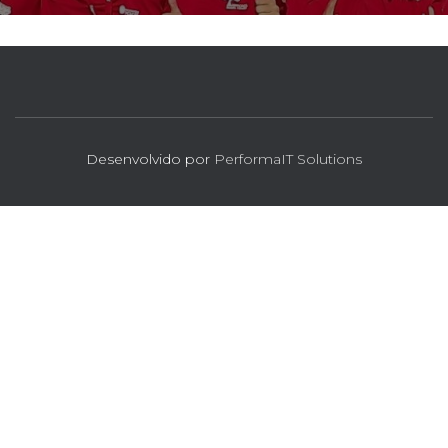
Desenvolvido por
PerformaIT Solutions