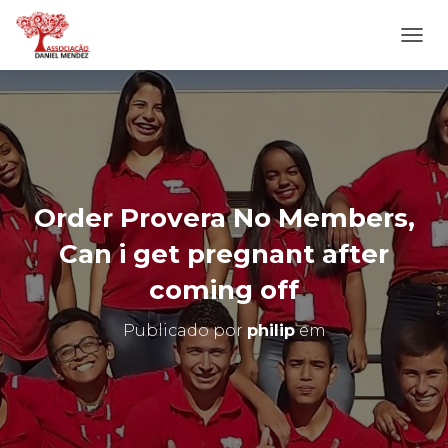
A
L
T
E
R
N
A
R
N
Order Provera No Members,
A
V
Can i get pregnant after
E
G
coming off
A
Ç
Publicado por
philip
em
Ã
O