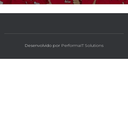
Desenvolvido por
PerformaIT Solutions