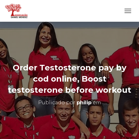
A
L
T
E
R
N
A
R
N
Order Testosterone pay by
A
V
cod online, Boost
E
G
testosterone before workout
A
Ç
Publicado por
philip
em
Ã
O