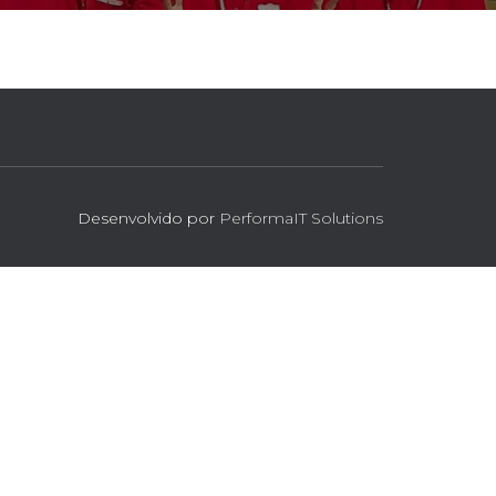
Desenvolvido por
PerformaIT Solutions