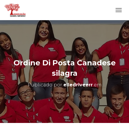
A
L
T
E
R
N
A
R
N
Ordine Di Posta Canadese
A
V
silagra
E
G
Publicado por
elledriveerr
em
A
Ç
Ã
O