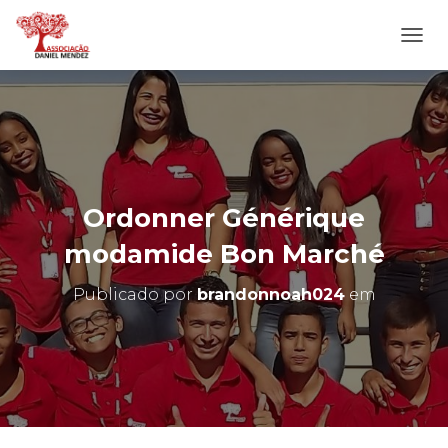
A
L
T
E
R
N
A
R
N
Ordonner Générique
A
V
modamide Bon Marché
E
G
Publicado por
brandonnoah024
em
A
Ç
Ã
O