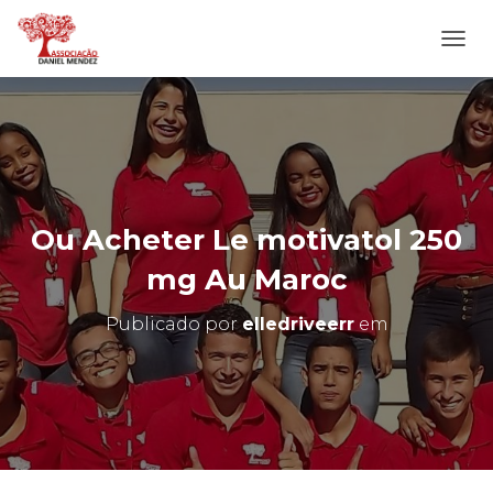
A
L
T
E
R
N
A
R
N
Ou Acheter Le motivatol 250
A
V
mg Au Maroc
E
G
Publicado por
elledriveerr
em
A
Ç
Ã
O