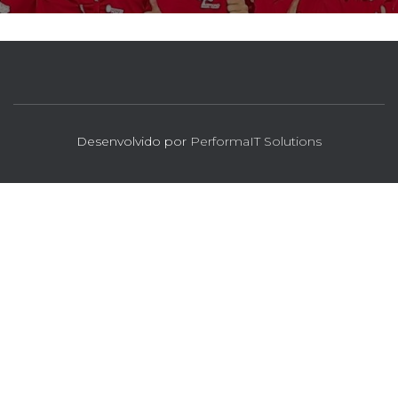
Desenvolvido por
PerformaIT Solutions