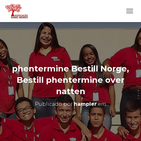
A
L
T
E
R
N
A
R
N
phentermine Bestill Norge,
A
V
Bestill phentermine over
E
G
natten
A
Ç
Publicado por
hampler
em
Ã
O