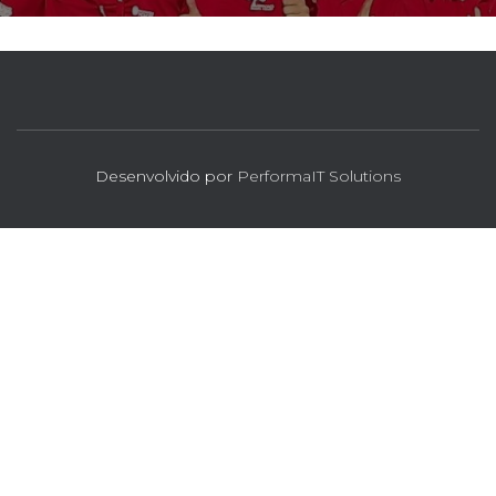
Desenvolvido por
PerformaIT Solutions