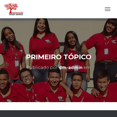
A
L
T
E
R
N
A
R
N
PRIMEIRO TÓPICO
A
V
Publicado por
dm-admin
em
E
G
A
Ç
Ã
O