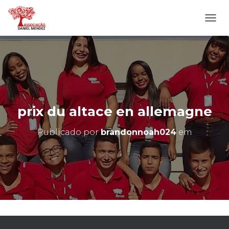
A
L
T
E
R
N
A
R
N
prix du altace en allemagne
A
V
Publicado por
brandonnoah024
em
E
G
A
Ç
Ã
O