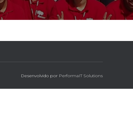
Desenvolvido por
PerformaIT Solutions