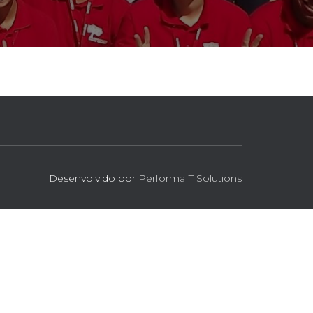
Desenvolvido por
PerformaIT Solutions