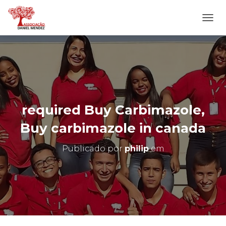
A
L
T
E
R
N
A
R
N
required Buy Carbimazole,
A
V
Buy carbimazole in canada
E
G
Publicado por
philip
em
A
Ç
Ã
O