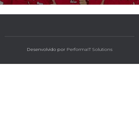
Desenvolvido por
PerformaIT Solutions