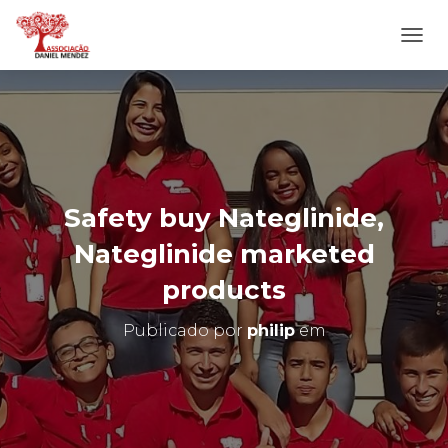
A
L
T
E
R
N
A
R
N
Safety buy Nateglinide,
A
V
Nateglinide marketed
E
G
products
A
Ç
Publicado por
philip
em
Ã
O