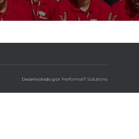
Desenvolvido por
PerformaIT Solutions