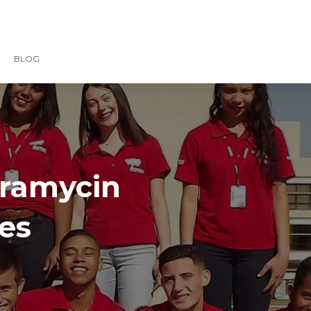
BLOG
rramycin
tes