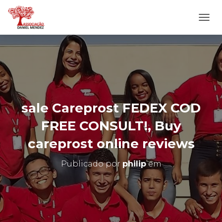
A
L
T
E
R
N
A
R
N
sale Careprost FEDEX COD
A
V
FREE CONSULT!, Buy
E
G
careprost online reviews
A
Ç
Publicado por
philip
em
Ã
O