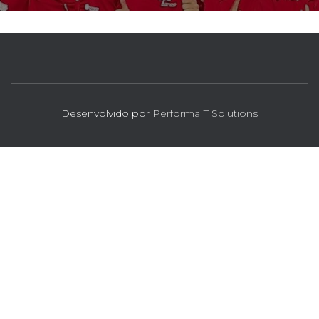
Desenvolvido por
PerformaIT Solutions