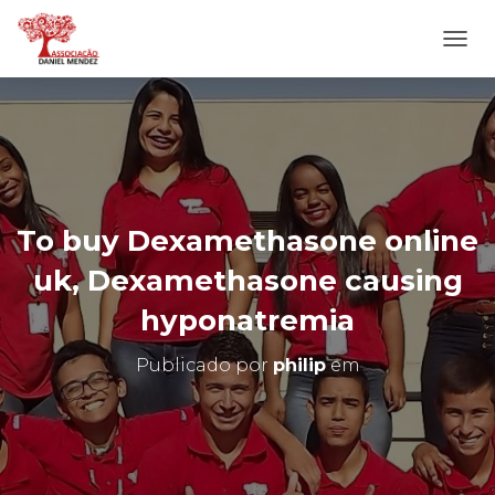
A
L
T
E
R
N
A
R
N
To buy Dexamethasone online
A
V
uk, Dexamethasone causing
E
G
hyponatremia
A
Ç
Publicado por
philip
em
Ã
O