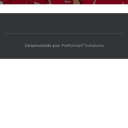
Desenvolvido por
PerformaIT Solutions