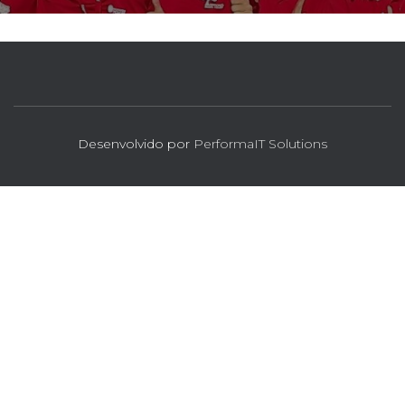
Desenvolvido por
PerformaIT Solutions