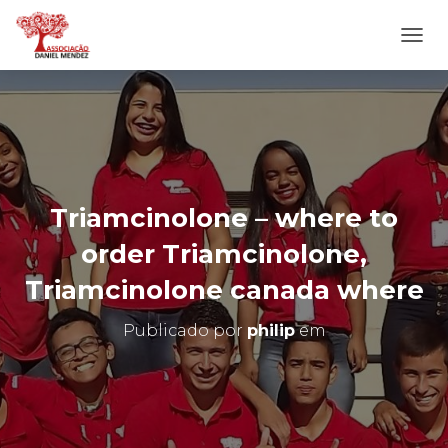
A
L
T
E
R
N
A
R
N
Triamcinolone – where to
A
V
order Triamcinolone,
E
G
Triamcinolone canada where
A
Ç
Publicado por
philip
em
Ã
O